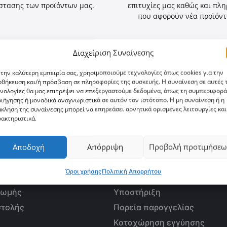
στασης των προϊόντων μας.
επιτυχίες μας καθώς και πλ
που αφορούν νέα προϊόντ
Διαχείριση Συναίνεσης
 την καλύτερη εμπειρία σας, χρησιμοποιούμε τεχνολογίες όπως cookies για την
θήκευση και/ή πρόσβαση σε πληροφορίες της συσκευής. Η συναίνεση σε αυτές τ
νολογίες θα μας επιτρέψει να επεξεργαστούμε δεδομένα, όπως τη συμπεριφορά
χάνεις ευκαιρία;
ιήγησης ή μοναδικά αναγνωριστικά σε αυτόν τον ιστότοπο. Η μη συναίνεση ή η
κληση της συναίνεσης μπορεί να επηρεάσει αρνητικά ορισμένες λειτουργίες και
ακτηριστικά.
Αποδοχή
Απόρριψη
Προβολή προτιμήσεω
ΟΡΕΣ
ΕΞΥΠΗΡΕΤΗΣΗ ΠΕΛΑΤΩΝ
Όροι χρήσης
Πολιτική Απορρήτου
ός μου
Επικοινωνία
ρωμής
Υποστήριξη
στολής
Πορεία παραγγελίας
Καταχώρηση εγγύησης