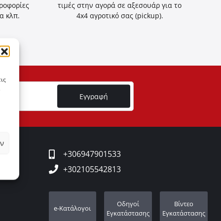
ηροφορίες
τιμές στην αγορά σε αξεσουάρ για το
α κλπ.
4x4 αγροτικό σας (pickup).
ις
Εγγραφή
ν
+306947901533
+302105542813
Οδηγοί
Βίντεο
e-Κατάλογοι
Εγκατάστασης
Εγκατάστασης