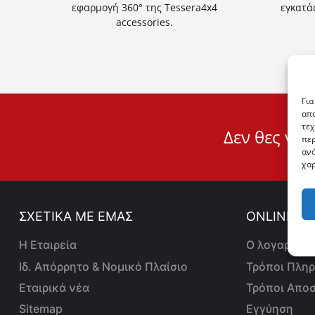
εφαρμογή 360° της Tessera4x4
εγκατά
accessories.
Για
απο
User
τεχ
Δεν θες να 
περ
ID
ανά
Cookie
χαρ
ΣΧΕΤΙΚΑ ΜΕ ΕΜΑΣ
ONLINE ΑΓ
Η Εταιρεία
Ο λογαριασμ
Ιδ. Απόρρητο & Νομικό Πλαίσιο
Τρόποι Πλη
Εταιρικά νέα
Τρόποι Απο
Sitemap
Εγγύηση