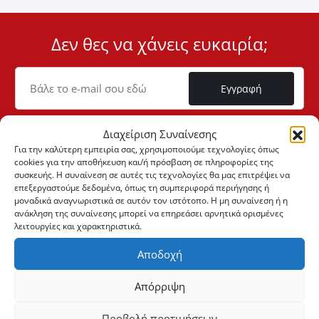
Δεν θες να χάνεις ευκαιρία;
User
ID
Cookie
Εγγραφή
Διαχείριση Συναίνεσης
Για την καλύτερη εμπειρία σας, χρησιμοποιούμε τεχνολογίες όπως
cookies για την αποθήκευση και/ή πρόσβαση σε πληροφορίες της
+306947901533
συσκευής. Η συναίνεση σε αυτές τις τεχνολογίες θα μας επιτρέψει να
επεξεργαστούμε δεδομένα, όπως τη συμπεριφορά περιήγησης ή
μοναδικά αναγνωριστικά σε αυτόν τον ιστότοπο. Η μη συναίνεση ή η
+302105542813
ανάκληση της συναίνεσης μπορεί να επηρεάσει αρνητικά ορισμένες
λειτουργίες και χαρακτηριστικά.
Αποδοχή
ΣΧΕΤΙΚΑ ΜΕ ΕΜΑΣ
Η Εταιρεία
Απόρριψη
ONLINE ΑΓΟΡΕΣ
Ιδ. Απόρρητο & Νομικό Πλαίσιο
Ο λογαριασμός μου
Προβολή προτιμήσεων