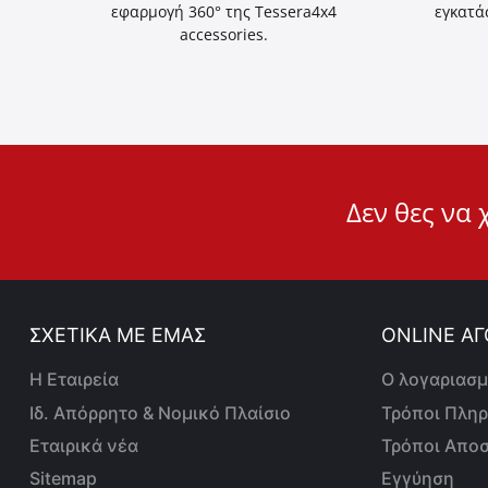
εφαρμογή 360° της Tessera4x4
εγκατά
accessories.
User
Δεν θες να 
ID
Cookie
ΣΧΕΤΙΚΑ ΜΕ ΕΜΑΣ
ONLINE ΑΓ
Η Εταιρεία
Ο λογαριασμ
Ιδ. Απόρρητο & Νομικό Πλαίσιο
Τρόποι Πλη
Εταιρικά νέα
Τρόποι Απο
Sitemap
Εγγύηση