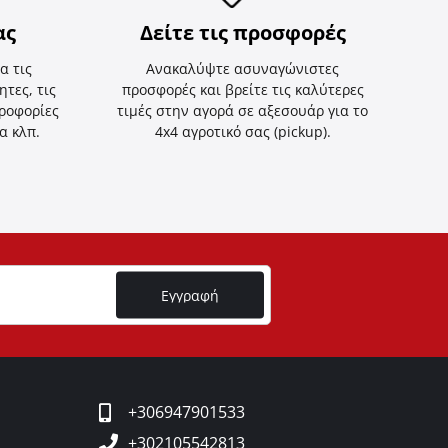
ας
Δείτε τις προσφορές
α τις
Ανακαλύψτε ασυναγώνιστες
τες, τις
προσφορές και βρείτε τις καλύτερες
ηροφορίες
τιμές στην αγορά σε αξεσουάρ για το
α κλπ.
4x4 αγροτικό σας (pickup).
Εγγραφή
+306947901533
+302105542813