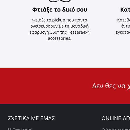
Φτιάξε το δικό σου
Κα
Φτιάξε το pickup που πάντα
Κατεβ
ονειρευόσουν με τη μοναδική
έντυ
εφαρμογή 360° της Tessera4x4
εγκατά
accessories.
User
Δεν θες να 
ID
Cookie
ΣΧΕΤΙΚΑ ΜΕ ΕΜΑΣ
ONLINE ΑΓ