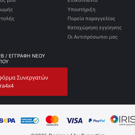
ός μου
Επικοινωνία
ρωμής
Υποστήριξη
στολής
Πορεία παραγγελίας
Καταχώρηση εγγύησης
Οι Αντιπρόσωποι μας
B / ΕΓΓΡΑΦΗ ΝΕΟΥ
ΠΟΥ
φόρμα Συνεργατών
ra4x4