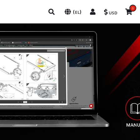
0
(
)
EL
USD