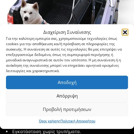
Διαχείριση Συναίνεσης
Για την καλύτερη εμπειρία σας, χρησιμοποιούμε τεχνολογίες όπως
cookies για την αποθήκευση και/ή πρόσβαση σε πληροφορίες της
συσκευής. Η συναίνεση σε αυτές τις τεχνολογίες θα μας επιτρέψει να
επεξεργαστούμε δεδομένα, όπως τη συμπεριφορά περιήγησης ή
μοναδικά αναγνωριστικά σε αυτόν τον ιστότοπο. Η μη συναίνεση ή η
ανάκληση της συναίνεσης μπορεί να επηρεάσει αρνητικά ορισμένες
λειτουργίες και χαρακτηριστικά.
Αποδοχή
ΧΕΙΡΟΠΟΙΗΤΕΣ ΕΡΓΑΛΕΙΟΘΗΚΕΣ-
ΟΠΛΟΘΗΚΕΣ
"DOG series"
Απόρριψη
Προβολή προτιμήσεων
Διαθέσιμες εργαλειοθήκες για όλα τα φορτηγάκια pick-
up, οι οποίες μπορούν να συνδυαστούν με τη νέα σειρά
Όροι χρήσης
Πολιτική Απορρήτου
ρολό-καπάκι (SOT-ROLL series)
Εγκατάσταση χωρίς τρυπήματα.