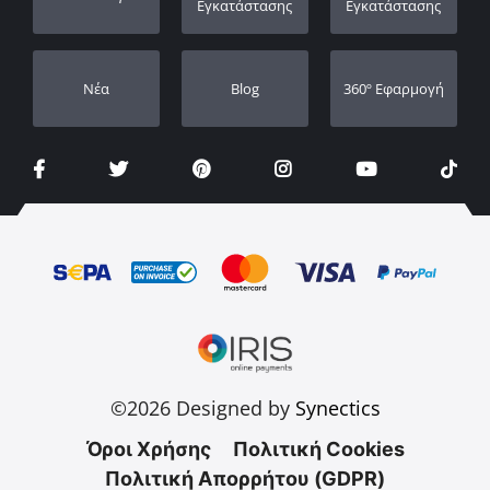
Οι Αντιπρόσωποι μας
Εγκατάστασης
Εγκατάστασης
Νέα
Blog
360º Εφαρμογή
©2026 Designed by
Synectics
Όροι Χρήσης
Πολιτική Cookies
Πολιτική Απορρήτου (GDPR)