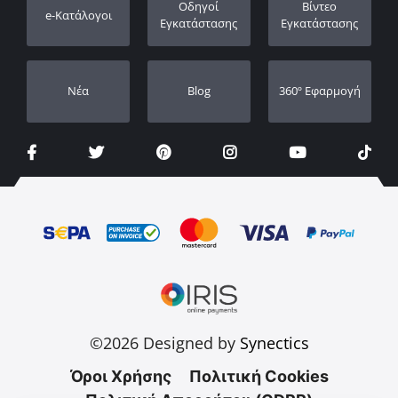
Οδηγοί
Βίντεο
e-Κατάλογοι
Οι Αντιπρόσωποι μας
Εγκατάστασης
Εγκατάστασης
Νέα
Blog
360º Εφαρμογή
©2026 Designed by
Synectics
Όροι Χρήσης
Πολιτική Cookies