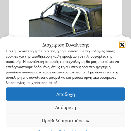
Διαχείριση Συναίνεσης
Mitsubishi L200 Triton 2006->'08-2015
Για την καλύτερη εμπειρία σας, χρησιμοποιούμε τεχνολογίες όπως
cookies για την αποθήκευση και/ή πρόσβαση σε πληροφορίες της
Ανοξείδωτο Roll bar δύο σκελών (RB 407
συσκευής. Η συναίνεση σε αυτές τις τεχνολογίες θα μας επιτρέψει να
INOX)
επεξεργαστούμε δεδομένα, όπως τη συμπεριφορά περιήγησης ή
μοναδικά αναγνωριστικά σε αυτόν τον ιστότοπο. Η μη συναίνεση ή η
RB 407 INOX
ανάκληση της συναίνεσης μπορεί να επηρεάσει αρνητικά ορισμένες
λειτουργίες και χαρακτηριστικά.
855.6$
Αποδοχή
Αγορά
Απόρριψη
Προβολή προτιμήσεων