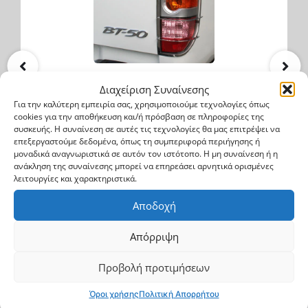
Mazda BT 50 2007->2012
Διαχείριση Συναίνεσης
Προστατευτικές ανοξείδωτες γρίλιες
Για την καλύτερη εμπειρία σας, χρησιμοποιούμε τεχνολογίες όπως
cookies για την αποθήκευση και/ή πρόσβαση σε πληροφορίες της
συσκευής. Η συναίνεση σε αυτές τις τεχνολογίες θα μας επιτρέψει να
επεξεργαστούμε δεδομένα, όπως τη συμπεριφορά περιήγησης ή
GR 101 INOX
μοναδικά αναγνωριστικά σε αυτόν τον ιστότοπο. Η μη συναίνεση ή η
ανάκληση της συναίνεσης μπορεί να επηρεάσει αρνητικά ορισμένες
λειτουργίες και χαρακτηριστικά.
62$
93$
Αποδοχή
Αγορά
Απόρριψη
Προβολή προτιμήσεων
Όροι χρήσης
Πολιτική Απορρήτου