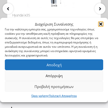
Hyundai ix35
Μπίλια Κοτσαδόρου
Διαχείριση Συναίνεσης
Για την καλύτερη εμπειρία σας, χρησιμοποιούμε τεχνολογίες όπως
cookies για την αποθήκευση και/ή πρόσβαση σε πληροφορίες της
BALL 700
συσκευής. Η συναίνεση σε αυτές τις τεχνολογίες θα μας επιτρέψει να
επεξεργαστούμε δεδομένα, όπως τη συμπεριφορά περιήγησης ή
μοναδικά αναγνωριστικά σε αυτόν τον ιστότοπο. Η μη συναίνεση ή η
18.6$
24.8$
ανάκληση της συναίνεσης μπορεί να επηρεάσει αρνητικά ορισμένες
λειτουργίες και χαρακτηριστικά.
Αγορά
Αποδοχή
Απόρριψη
Προβολή προτιμήσεων
Φτιάξε το δικό σου
Όροι χρήσης
Πολιτική Απορρήτου