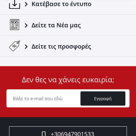
Κατέβασε το έντυπο
Δείτε τα Νέα μας
Δείτε τις προσφορές
Δεν θες να χάνεις ευκαιρία;
User
ID
Cookie
Εγγραφή
+306947901533