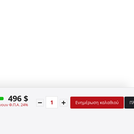
496 $
Ενημέρωση καλαθιού
Π
νουν Φ.Π.Α. 24%