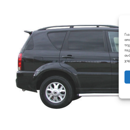
Για
απο
τεχ
περ
ανά
χαρ