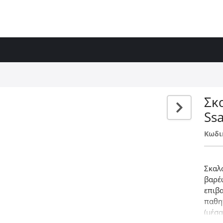
Σκ
Ss
Κωδι
Σκαλ
βαρέ
επιβ
παθη
(μέσα