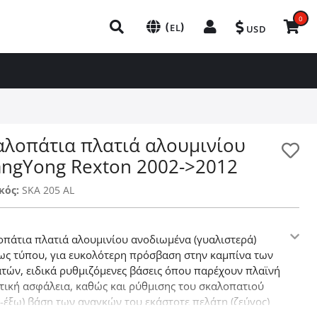
0
(
)
EL
USD
αλοπάτια πλατιά αλουμινίου
angYong Rexton 2002->2012
κός:
SKA 205 AL
οπάτια πλατιά αλουμινίου ανοδιωμένα (γυαλιστερά)
ως τύπου, για ευκολότερη πρόσβαση στην καμπίνα των
ατών, ειδικά ρυθμιζόμενες βάσεις όπου παρέχουν πλαϊνή
τική ασφάλεια, καθώς και ρύθμισης του σκαλοπατιού
-έξω) βάση των αναγκών του εκάστοτε πελάτη (ζεύγος)