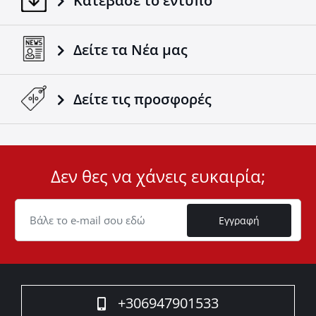
Κατέβασε το έντυπο
Δείτε τα Νέα μας
Δείτε τις προσφορές
Δεν θες να χάνεις ευκαιρία;
User
ID
Cookie
Εγγραφή
+306947901533