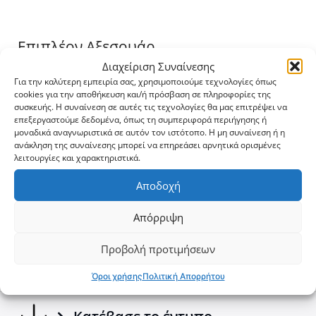
Επιπλέον Αξεσουάρ
Διαχείριση Συναίνεσης
Για την καλύτερη εμπειρία σας, χρησιμοποιούμε τεχνολογίες όπως
Roll Bars
cookies για την αποθήκευση και/ή πρόσβαση σε πληροφορίες της
συσκευής. Η συναίνεση σε αυτές τις τεχνολογίες θα μας επιτρέψει να
επεξεργαστούμε δεδομένα, όπως τη συμπεριφορά περιήγησης ή
μοναδικά αναγνωριστικά σε αυτόν τον ιστότοπο. Η μη συναίνεση ή η
ανάκληση της συναίνεσης μπορεί να επηρεάσει αρνητικά ορισμένες
λειτουργίες και χαρακτηριστικά.
Αποδοχή
973.4$
657.2$
Απόρριψη
Προβολή προτιμήσεων
Φτιάξε το δικό σου
Όροι χρήσης
Πολιτική Απορρήτου