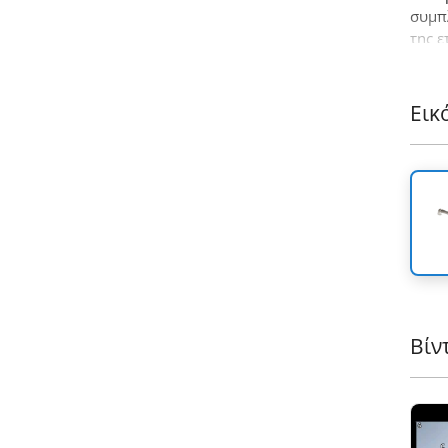
συμπ
της ε
Εικ
Βίν