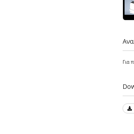
Ανα
Για 
Dow