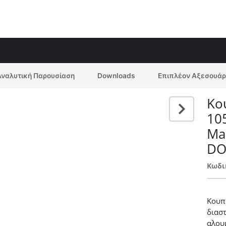
Αναλυτική Παρουσίαση
Downloads
Επιπλέον Αξεσουάρ
Κο
10
Ma
DO
Κωδι
Κουπ
διασ
αλου