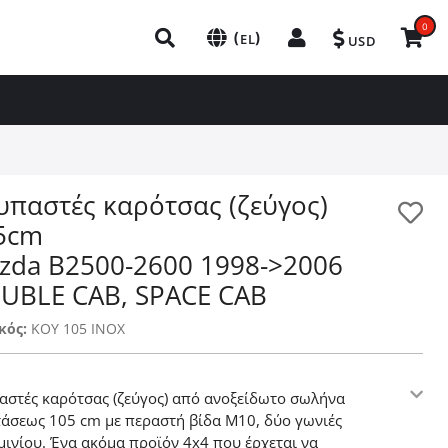
0
(
)
EL
USD
υπαστές καρότσας (ζεύγος)
5cm
zda B2500-2600 1998->2006
UBLE CAB, SPACE CAB
κός:
KOY 105 INOX
αστές καρότσας (ζεύγος) από ανοξείδωτο σωλήνα
τάσεως 105 cm με περαστή βίδα Μ10, δύο γωνιές
μινίου. Ένα ακόμα προϊόν 4x4 που έρχεται να