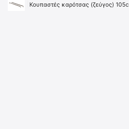
Κουπαστές καρότσας (ζεύγος) 105
Φτιάξε το δικό σου
Κα