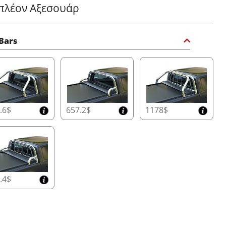
πλέον Αξεσουάρ
 Bars
.6$
657.2$
1178$
.4$