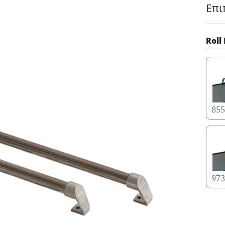
Επι
Roll
855
973