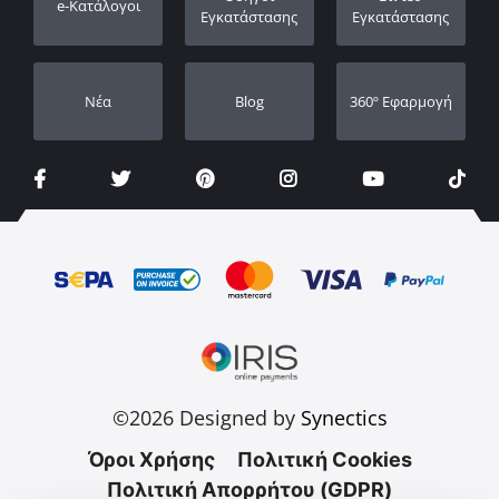
e-Κατάλογοι
Οι Αντιπρόσωποι μας
Εγκατάστασης
Εγκατάστασης
Νέα
Blog
360º Εφαρμογή
©2026 Designed by
Synectics
Όροι Χρήσης
Πολιτική Cookies
Πολιτική Απορρήτου (GDPR)