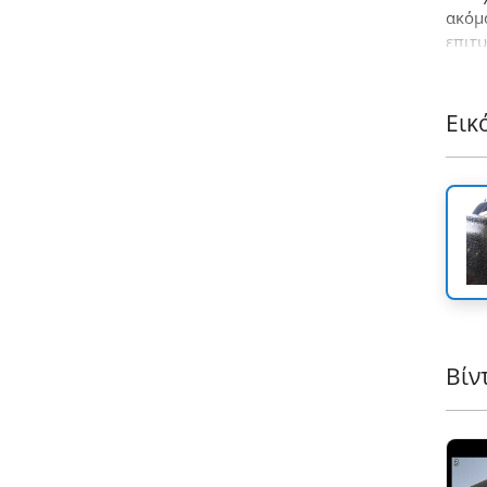
ακόμ
επιτυ
Tesse
Εικ
Βίν