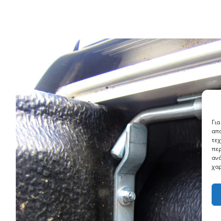
Για
απο
τεχ
περ
ανά
χαρ