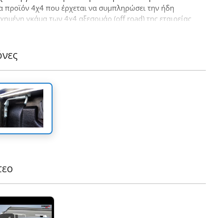
α προϊόν 4χ4 που έρχεται να συμπληρώσει την ήδη
χημένη γκάμα των 4χ4 αξεσουάρ (off road) της εταιρείας
ra4x4.
όνες
τεο