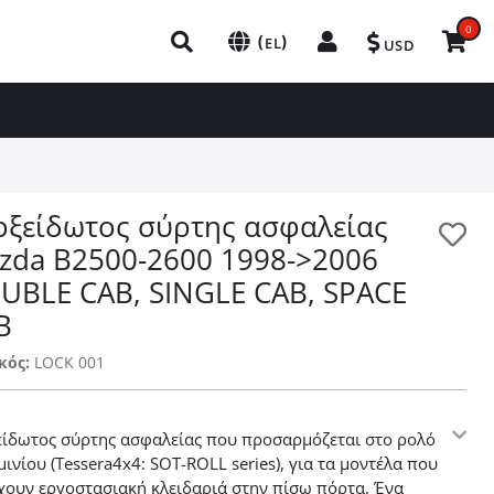
0
(
)
EL
USD
οξείδωτος σύρτης ασφαλείας
zda B2500-2600 1998->2006
UBLE CAB, SINGLE CAB, SPACE
B
κός:
LOCK 001
είδωτος σύρτης ασφαλείας που προσαρμόζεται στο ρολό
ινίου (Tessera4x4: SOT-ROLL series), για τα μοντέλα που
έχουν εργοστασιακή κλειδαριά στην πίσω πόρτα. Ένα