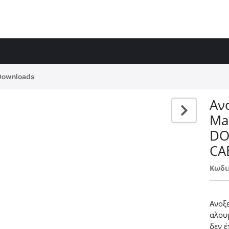
Downloads
Αν
Ma
DO
CA
Κωδι
Ανοξ
αλουμ
δεν 