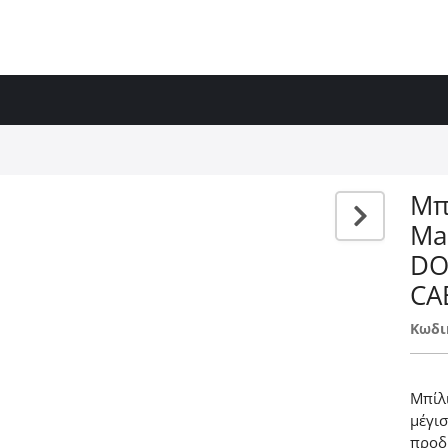
Μπ
Ma
DO
CA
Κωδι
Μπίλ
μέγι
προδ