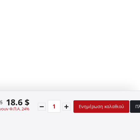
18.6 $
 $
Ενημέρωση καλαθιού
Π
νουν Φ.Π.Α. 24%