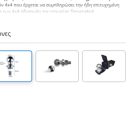
όν 4x4 που έρχεται να συμπληρώσει την ήδη επιτυχημένη
 των 4x4 αξεσουάρ της εταιρείας Tessera4x4.
όνες