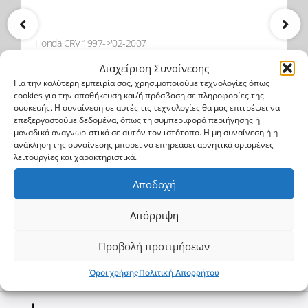
Honda CRV 1997->'02-2007
Σκαλοπάτια με διπλό πάτημα
Διαχείριση Συναίνεσης
Για την καλύτερη εμπειρία σας, χρησιμοποιούμε τεχνολογίες όπως
cookies για την αποθήκευση και/ή πρόσβαση σε πληροφορίες της
SKA 206 INOX
συσκευής. Η συναίνεση σε αυτές τις τεχνολογίες θα μας επιτρέψει να
επεξεργαστούμε δεδομένα, όπως τη συμπεριφορά περιήγησης ή
μοναδικά αναγνωριστικά σε αυτόν τον ιστότοπο. Η μη συναίνεση ή η
496$
ανάκληση της συναίνεσης μπορεί να επηρεάσει αρνητικά ορισμένες
λειτουργίες και χαρακτηριστικά.
Αγορά
Αποδοχή
Απόρριψη
Προβολή προτιμήσεων
Φτιάξε το δικό σου
Όροι χρήσης
Πολιτική Απορρήτου