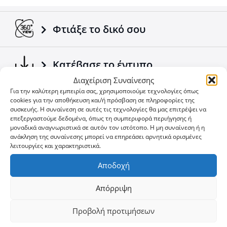
αξεσουάρ της εταιρείας Tessera4x4.
Φτιάξε το δικό σου
Κατέβασε το έντυπο
Διαχείριση Συναίνεσης
Για την καλύτερη εμπειρία σας, χρησιμοποιούμε τεχνολογίες όπως
Δείτε τα Νέα μας
cookies για την αποθήκευση και/ή πρόσβαση σε πληροφορίες της
συσκευής. Η συναίνεση σε αυτές τις τεχνολογίες θα μας επιτρέψει να
επεξεργαστούμε δεδομένα, όπως τη συμπεριφορά περιήγησης ή
μοναδικά αναγνωριστικά σε αυτόν τον ιστότοπο. Η μη συναίνεση ή η
Δείτε τις προσφορές
ανάκληση της συναίνεσης μπορεί να επηρεάσει αρνητικά ορισμένες
λειτουργίες και χαρακτηριστικά.
Αποδοχή
Δεν θες να χάνεις ευκαιρία;
Απόρριψη
User
ID
Προβολή προτιμήσεων
Cookie
Εγγραφή