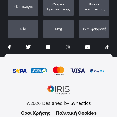
Καταχώρηση εγγύησης
Οδηγοί
Βίντεο
e-Κατάλογοι
Οι Αντιπρόσωποι μας
Εγκατάστασης
Εγκατάστασης
Νέα
Blog
360º Εφαρμογή
©2026 Designed by
Synectics
Όροι Χρήσης
Πολιτική Cookies