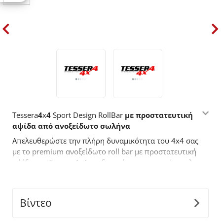
Tessera
4
x
4
Sport
Design
RollBar
με προστατευτική
αψίδα από ανοξείδωτο σωλήνα
Απελευθερώστε την πλήρη δυναμικότητα του 4x4 σας
με το premium ανοξείδωτο roll bar με προστατευτική
αψίδα της Tessera4x4 σχεδιασμένο για αντοχή, στυλ
και απόδοση. Με έναν τολμηρό σχεδιασμό,
κατασκευασμένο για όσους απαιτούν περισσότερα
από τον
off
-
road
εξοπλισμό τους.
Βίντεο
Βασικά χαρακτηριστικά: