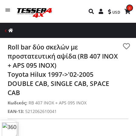
0
USD
Roll bar δύο σκελών με
προστατευτική αψίδα (RB 407 INOX
+ APS 095 INOX)
Toyota Hilux 1997->'02-2005
DOUBLE CAB, SINGLE CAB, SPACE
CAB
Κωδικός:
RB 407 INOX + APS 095 INOX
EAN-13:
5212062610041