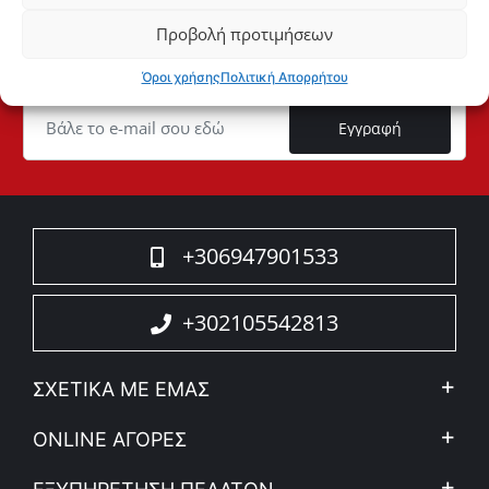
Προβολή προτιμήσεων
Δεν θες να χάνεις ευκαιρία;
User
Όροι χρήσης
Πολιτική Απορρήτου
ID
Cookie
Εγγραφή
+306947901533
+302105542813
ΣΧΕΤΙΚΑ ΜΕ ΕΜΑΣ
Η Εταιρεία
ONLINE ΑΓΟΡΕΣ
Ιδ. Απόρρητο & Νομικό Πλαίσιο
Ο λογαριασμός μου