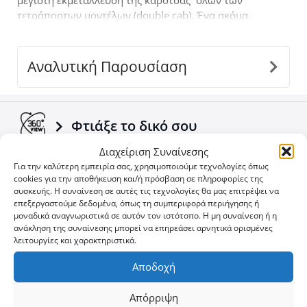
μέγιστη εκμετάλλευση της καρότσας όλων των
τετράπορτων μοντέλων (double cab). Ένα ακόμα
προϊόν 4x4 που έρχεται να συμπληρώσει την ήδη
επιτυχημένη γκάμα των 4x4 αξεσουάρ της εταιρείας
Tessera4x4.
Αναλυτική Παρουσίαση
Φτιάξε το δικό σου
Διαχείριση Συναίνεσης
Για την καλύτερη εμπειρία σας, χρησιμοποιούμε τεχνολογίες όπως
Κατέβασε το έντυπο
cookies για την αποθήκευση και/ή πρόσβαση σε πληροφορίες της
συσκευής. Η συναίνεση σε αυτές τις τεχνολογίες θα μας επιτρέψει να
επεξεργαστούμε δεδομένα, όπως τη συμπεριφορά περιήγησης ή
μοναδικά αναγνωριστικά σε αυτόν τον ιστότοπο. Η μη συναίνεση ή η
Δείτε τα Νέα μας
ανάκληση της συναίνεσης μπορεί να επηρεάσει αρνητικά ορισμένες
λειτουργίες και χαρακτηριστικά.
Αποδοχή
Δείτε τις προσφορές
Απόρριψη