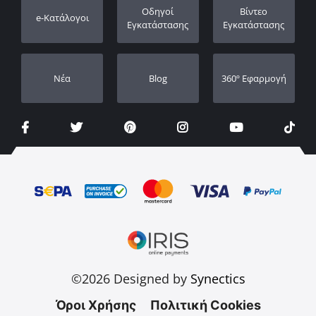
Καταχώρηση εγγύησης
Οδηγοί
Βίντεο
e-Κατάλογοι
Οι Αντιπρόσωποι μας
Εγκατάστασης
Εγκατάστασης
Νέα
Blog
360º Εφαρμογή
©2026 Designed by
Synectics
Όροι Χρήσης
Πολιτική Cookies