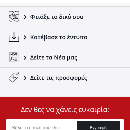
Προσαρμόζεται σε όλα τα οχήματα /
ρυμουλκούμενα.
Σύμφωνα με τα ευρωπαϊκά πρότυπα.
Φτιάξε το δικό σου
Ένα ακόμα προϊόν 4x4 που έρχεται να συμπληρώσει
την ήδη επιτυχημένη γκάμα των 4x4 αξεσουάρ της
Κατέβασε το έντυπο
εταιρείας Tessera4x4.
Δείτε τα Νέα μας
Δείτε τις προσφορές
Δεν θες να χάνεις ευκαιρία;
User
ID
Cookie
Εγγραφή