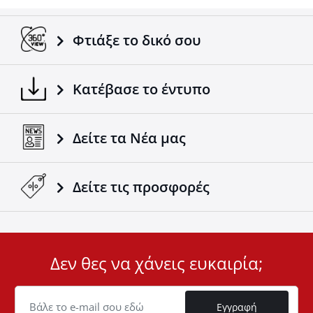
Προσαρμόζεται σε όλα τα οχήματα /
ρυμουλκούμενα.
Σύμφωνα με τα ευρωπαϊκά πρότυπα.
Φτιάξε το δικό σου
Ένα ακόμα προϊόν 4x4 που έρχεται να συμπληρώσει
την ήδη επιτυχημένη γκάμα των 4x4 αξεσουάρ της
Κατέβασε το έντυπο
εταιρείας Tessera4x4.
Δείτε τα Νέα μας
Δείτε τις προσφορές
Δεν θες να χάνεις ευκαιρία;
User
ID
Cookie
Εγγραφή