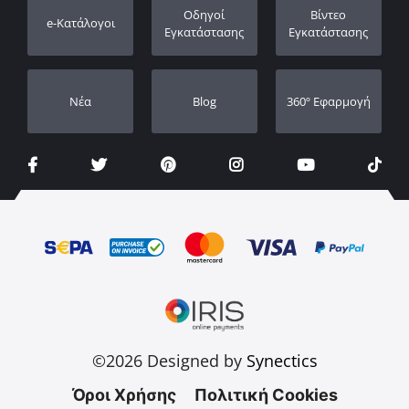
Καταχώρηση εγγύησης
Οδηγοί
Βίντεο
e-Κατάλογοι
Οι Αντιπρόσωποι μας
Εγκατάστασης
Εγκατάστασης
Νέα
Blog
360º Εφαρμογή
©2026 Designed by
Synectics
Όροι Χρήσης
Πολιτική Cookies