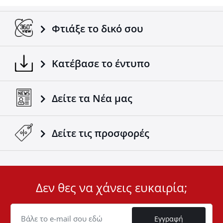
Προσαρμόζεται σε όλα τα οχήματα /
ρυμουλκούμενα.
Σύμφωνα με τα ευρωπαϊκά πρότυπα.
Φτιάξε το δικό σου
Ένα ακόμα προϊόν 4x4 που έρχεται να συμπληρώσει
την ήδη επιτυχημένη γκάμα των 4x4 αξεσουάρ της
Κατέβασε το έντυπο
εταιρείας Tessera4x4.
Δείτε τα Νέα μας
Δείτε τις προσφορές
Δεν θες να χάνεις ευκαιρία;
User
ID
Cookie
Εγγραφή