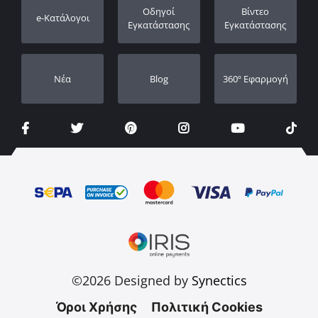
Καταχώρηση εγγύησης
Οδηγοί
Βίντεο
e-Κατάλογοι
Οι Αντιπρόσωποι μας
Εγκατάστασης
Εγκατάστασης
Νέα
Blog
360º Εφαρμογή
©2026 Designed by
Synectics
Όροι Χρήσης
Πολιτική Cookies