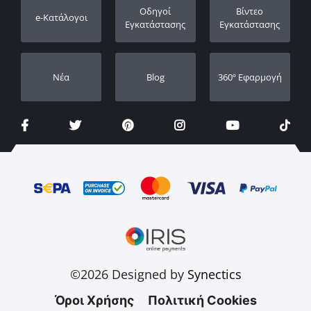
Καταχώρηση εγγύησης
Οδηγοί
Βίντεο
e-Κατάλογοι
Οι Αντιπρόσωποι μας
Εγκατάστασης
Εγκατάστασης
Νέα
Blog
360º Εφαρμογή
©2026 Designed by
Synectics
Όροι Χρήσης
Πολιτική Cookies