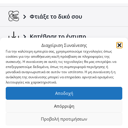
Προσαρμόζεται σε όλα τα οχήματα /
ρυμουλκούμενα.
Σύμφωνα με τα ευρωπαϊκά πρότυπα.
Φτιάξε το δικό σου
Ένα ακόμα προϊόν 4x4 που έρχεται να συμπληρώσει
την ήδη επιτυχημένη γκάμα των 4x4 αξεσουάρ της
Κατέβασε το έντυπο
εταιρείας Tessera4x4.
Διαχείριση Συναίνεσης
Για την καλύτερη εμπειρία σας, χρησιμοποιούμε τεχνολογίες όπως
Δείτε τα Νέα μας
cookies για την αποθήκευση και/ή πρόσβαση σε πληροφορίες της
συσκευής. Η συναίνεση σε αυτές τις τεχνολογίες θα μας επιτρέψει να
επεξεργαστούμε δεδομένα, όπως τη συμπεριφορά περιήγησης ή
μοναδικά αναγνωριστικά σε αυτόν τον ιστότοπο. Η μη συναίνεση ή η
Δείτε τις προσφορές
ανάκληση της συναίνεσης μπορεί να επηρεάσει αρνητικά ορισμένες
λειτουργίες και χαρακτηριστικά.
Αποδοχή
Δεν θες να χάνεις ευκαιρία;
Απόρριψη
User
ID
Προβολή προτιμήσεων
Cookie
Εγγραφή