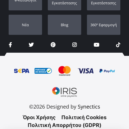
e-Κατάλογοι
Οι Αντιπρόσωποι μας
Εγκατάστασης
Εγκατάστασης
Νέα
Blog
360º Εφαρμογή
©2026 Designed by
Synectics
Όροι Χρήσης
Πολιτική Cookies
Πολιτική Απορρήτου (GDPR)