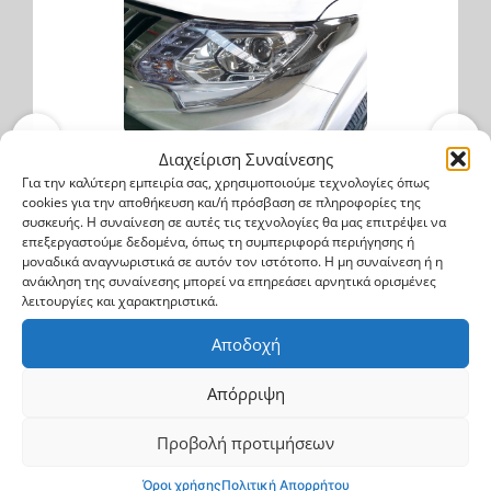
Διαχείριση Συναίνεσης
Mitsubishi L200 Triton 2015->2023
Για την καλύτερη εμπειρία σας, χρησιμοποιούμε τεχνολογίες όπως
Πλαστικές διακοσμητικές γρίλιες εμπρός
cookies για την αποθήκευση και/ή πρόσβαση σε πληροφορίες της
μαρκέ
συσκευής. Η συναίνεση σε αυτές τις τεχνολογίες θα μας επιτρέψει να
επεξεργαστούμε δεδομένα, όπως τη συμπεριφορά περιήγησης ή
μοναδικά αναγνωριστικά σε αυτόν τον ιστότοπο. Η μη συναίνεση ή η
HEAD 0113
ανάκληση της συναίνεσης μπορεί να επηρεάσει αρνητικά ορισμένες
λειτουργίες και χαρακτηριστικά.
99.2$
124$
Αποδοχή
Αγορά
Απόρριψη
Προβολή προτιμήσεων
Όροι χρήσης
Πολιτική Απορρήτου