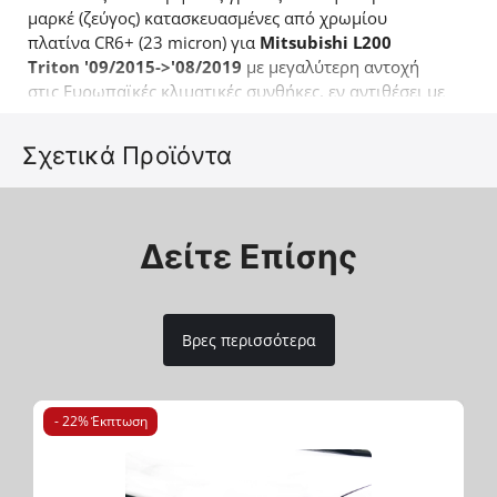
μαρκέ (ζεύγος) κατασκευασμένες από χρωμίου
πλατίνα CR6+ (23 micron) για
Mitsubishi L200
Triton '09/2015->'08/2019
με μεγαλύτερη αντοχή
στις Ευρωπαϊκές κλιματικές συνθήκες, εν αντιθέσει με
τις φθηνές εκδοχές που υπάρχουν διαθέσιμες,
κατασκευασμένες από CR3+ (15 micron) πλατίνα. Ένα
Σχετικά Προϊόντα
ακόμα προϊόν 4x4 που έρχεται να συμπληρώσει την
ήδη επιτυχημένη γκάμα των 4x4 αξεσουάρ της
εταιρείας Tessera4x4.
Δείτε Επίσης
Βρες περισσότερα
- 22% Έκπτωση