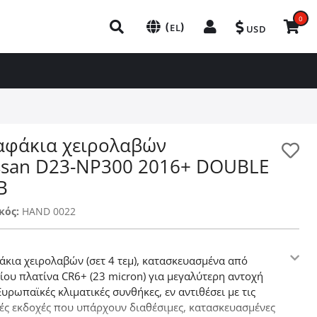
0
(
)
EL
USD
αφάκια χειρολαβών
ssan D23-NP300 2016+ DOUBLE
B
κός:
HAND 0022
άκια χειρολαβών (σετ 4 τεμ), κατασκευασμένα από
ίου πλατίνα CR6+ (23 micron) για μεγαλύτερη αντοχή
Ευρωπαϊκές κλιματικές συνθήκες, εν αντιθέσει με τις
ές εκδοχές που υπάρχουν διαθέσιμες, κατασκευασμένες