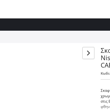
Σκ
Ni
CA
Κωδι
Σκαφ
χρωμ
στις 
φθην