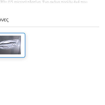
CR3+ (15 micron) πλατίνα. Ένα ακόμα προϊόν 4x4 που
ται να συμπληρώσει την ήδη επιτυχημένη γκάμα των 4x4
υάρ της εταιρείας Tessera4x4.
όνες