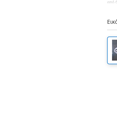
από 
έρχε
αξεσο
Εικ