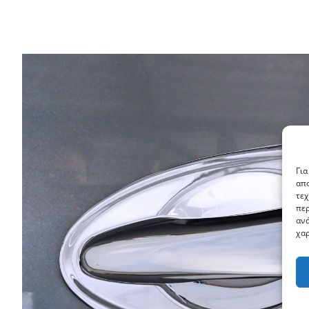
Για
απο
τεχ
περ
ανά
χαρ