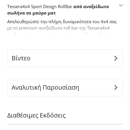
Tessera4x4 Sport Design RollBar
από
ανοξείδωτο
σωλήνα
σε
μαύρο
ματ
Απελευθερώστε την πλήρη δυναμικότητα του 4x4 σας
με το premium ανοξείδωτο roll bar της Tessera4x4
σχεδιασμένο για αντοχή, στυλ και απόδοση. Με έναν
τολμηρό σχεδιασμό, το δύο σκελών roll bar είναι
κατασκευασμένο για όσους απαιτούν περισσότερα
από τον
off
-
road
εξοπλισμό τους.
Βίντεο
Βασικά χαρακτηριστικά:
-
Ανθεκτική κατασκευή από ανοξείδωτο ατσάλι:
Κατασκευασμένο από ανοξείδωτους σωλήνες Ø65
mm για να αντέχει σε δύσκολες συνθήκες,
Αναλυτική Παρουσίαση
προσφέροντας παράλληλα μια κομψή, μοντέρνα
εμφάνιση.
-
Εφαρμογή ακριβείας:
Ο καινοτόμος διαιρούμενος
σχεδιασμός, προσαρμόζεται τέλεια στις διαστάσεις
Διαθέσιμες Εκδόσεις
της καρότσας του οχήματος σας, εξασφαλίζοντας
άψογη και ασφαλή εγκατάσταση.