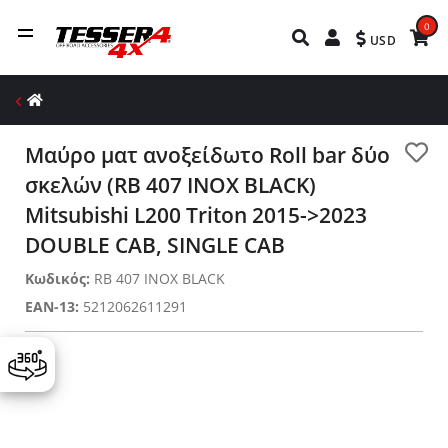
0
USD
Μαύρο ματ ανοξείδωτο Roll bar δύο
σκελών (RB 407 INOX BLACK)
Mitsubishi L200 Triton 2015->2023
DOUBLE CAB, SINGLE CAB
Κωδικός:
RB 407 INOX BLACK
EAN-13:
5212062611291