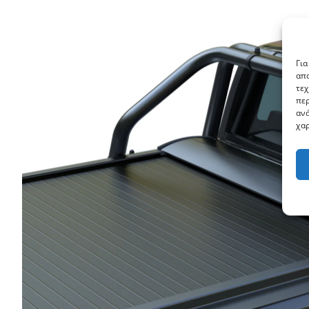
Για
απο
τεχ
περ
ανά
χαρ