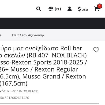
0
(
)
EL
USD
s
Επιπλέον Αξεσουάρ
ύρο ματ ανοξείδωτο Roll bar
ο σκελών (RB 407 INOX BLACK)
sso-Rexton Sports 2018-2025 /
26+ Musso / Rexton Regular
36,5cm), Musso Grand / Rexton
 (167,5cm)
κός:
RB 407 INOX BLACK
13:
5212062611420