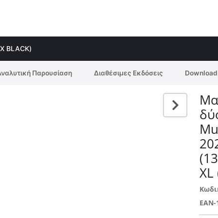
OX BLACK)
Αναλυτική Παρουσίαση
Διαθέσιμες Εκδόσεις
Download
Μα
δύ
Mu
20
(1
XL
Κωδι
EAN-