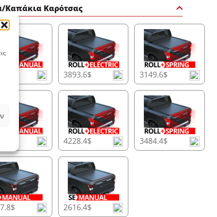
ά/Καπάκια Καρότσας
ις
90$
3893.6$
3149.6$
ν
4.8$
4228.4$
3484.4$
7.8$
2616.4$