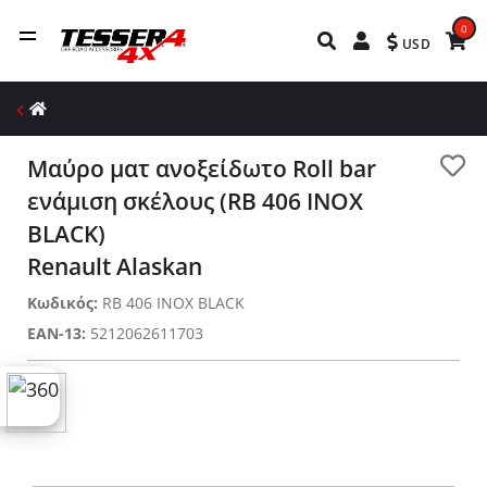
0
USD
Μαύρο ματ ανοξείδωτο Roll bar
ενάμιση σκέλους (RB 406 INOX
BLACK)
Renault Alaskan
Κωδικός:
RB 406 INOX BLACK
EAN-13:
5212062611703