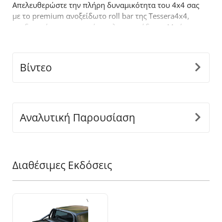
Απελευθερώστε την πλήρη δυναμικότητα του 4x4 σας
με το premium ανοξείδωτο roll bar της Tessera4x4,
σχεδιασμένο για αντοχή, στυλ και απόδοση. Με έναν
τολμηρό σχεδιασμό, το ενάμιση σκέλους roll bar είναι
κατασκευασμένο για όσους απαιτούν περισσότερα
από τον
off
-
road
εξοπλισμό τους.
Βίντεο
Βασικά χαρακτηριστικά:
-
Ανθεκτική κατασκευή από ανοξείδωτο
ατσάλι:
Κατασκευασμένο από ανοξείδωτους
σωλήνες Ø65 mm για να αντέχει σε δύσκολες
Αναλυτική Παρουσίαση
συνθήκες, προσφέροντας παράλληλα μια κομψή,
μοντέρνα εμφάνιση.
-
Εφαρμογή ακριβείας:
Ο καινοτόμος διαιρούμενος
σχεδιασμός, προσαρμόζεται τέλεια στις διαστάσεις
Διαθέσιμες Εκδόσεις
της καρότσας του οχήματος σας, εξασφαλίζοντας
άψογη και ασφαλή εγκατάσταση.
-
Ενιαία Κατασκευή Στήριξης:
Σχεδιασμένα για να
αντέχουν σε βαριά φορτία, τα πόδια είναι ενωμένα
ως ένα κομμάτι για αντοχή και διάρκεια ζωής σε