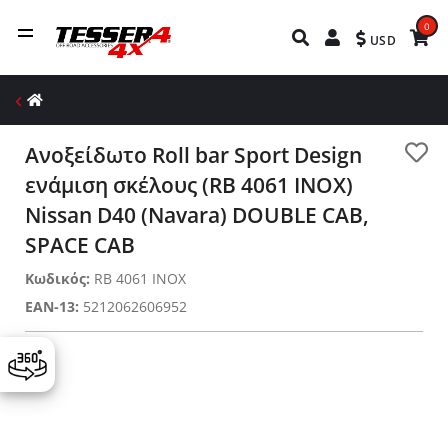
0
USD
Ανοξείδωτο Roll bar Sport Design
ενάμιση σκέλους (RB 4061 INOX)
Nissan D40 (Navara) DOUBLE CAB,
SPACE CAB
Κωδικός:
RB 4061 INOX
EAN-13:
5212062606952