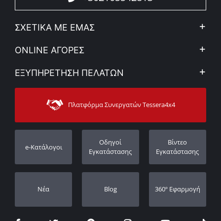
ΣΧΕΤΙΚΑ ΜΕ ΕΜΑΣ
Η Εταιρεία
ONLINE ΑΓΟΡΕΣ
Ιδ. Απόρρητο & Νομικό Πλαίσιο
Ο λογαριασμός μου
ΕΞΥΠΗΡΕΤΗΣΗ ΠΕΛΑΤΩΝ
Εταιρικά νέα
Τρόποι Πληρωμής
Sitemap
Επικοινωνία
Τρόποι Αποστολής
Πλατφόρμα Συνεργατών Tessera4x4
Υποστήριξη
Εγγύηση
Πορεία παραγγελίας
Καταχώρηση εγγύησης
Οδηγοί
Βίντεο
e-Κατάλογοι
Οι Αντιπρόσωποι μας
Εγκατάστασης
Εγκατάστασης
Νέα
Blog
360º Εφαρμογή