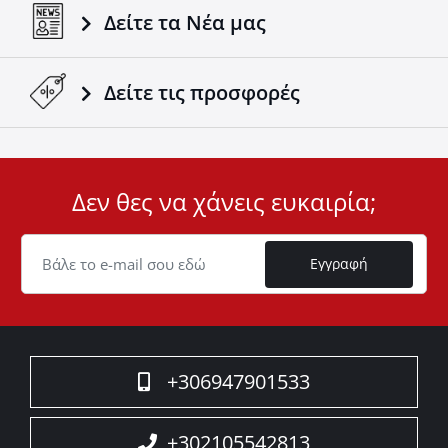
Δείτε τα Νέα μας
Δείτε τις προσφορές
Δεν θες να χάνεις ευκαιρία;
User
ID
Cookie
Εγγραφή
+306947901533
+302105542813