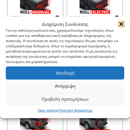
2790$
3893.6$
Διαχείριση Συναίνεσης
Για την καλύτερη εμπειρία σας, χρησιμοποιούμε τεχνολογίες όπως
cookies για την αποθήκευση και/ή πρόσβαση σε πληροφορίες της
συσκευής. Η συναίνεση σε αυτές τις τεχνολογίες θα μας επιτρέψει να
επεξεργαστούμε δεδομένα, όπως τη συμπεριφορά περιήγησης ή
μοναδικά αναγνωριστικά σε αυτόν τον ιστότοπο. Η μη συναίνεση ή η
ανάκληση της συναίνεσης μπορεί να επηρεάσει αρνητικά ορισμένες
3149.6$
2008.8$
λειτουργίες και χαρακτηριστικά.
Αποδοχή
Απόρριψη
3124.8$
3484.4$
Προβολή προτιμήσεων
Όροι χρήσης
Πολιτική Απορρήτου