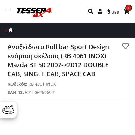
0
USD
Ανοξείδωτο Roll bar Sport Design
ενάμιση σκέλους (RB 4061 INOX)
Mazda BT 50 2007->2012 DOUBLE
CAB, SINGLE CAB, SPACE CAB
Κωδικός:
RB 4061 INOX
EAN-13:
5212062606921