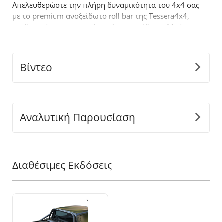
Απελευθερώστε την πλήρη δυναμικότητα του 4x4 σας
με το premium ανοξείδωτο roll bar της Tessera4x4,
σχεδιασμένο για αντοχή, στυλ και απόδοση. Με έναν
τολμηρό σχεδιασμό, το ενάμιση σκέλους roll bar είναι
κατασκευασμένο για όσους απαιτούν περισσότερα
από τον
off
-
road
εξοπλισμό τους.
Βίντεο
Βασικά χαρακτηριστικά:
-
Ανθεκτική κατασκευή από ανοξείδωτο
ατσάλι:
Κατασκευασμένο από ανοξείδωτους
σωλήνες Ø65 mm για να αντέχει σε δύσκολες
Αναλυτική Παρουσίαση
συνθήκες, προσφέροντας παράλληλα μια κομψή,
μοντέρνα εμφάνιση.
-
Εφαρμογή ακριβείας:
Ο καινοτόμος διαιρούμενος
σχεδιασμός, προσαρμόζεται τέλεια στις διαστάσεις
Διαθέσιμες Εκδόσεις
της καρότσας του οχήματος σας, εξασφαλίζοντας
άψογη και ασφαλή εγκατάσταση.
-
Ενιαία Κατασκευή Στήριξης:
Σχεδιασμένα για να
αντέχουν σε βαριά φορτία, τα πόδια είναι ενωμένα
ως ένα κομμάτι για αντοχή και διάρκεια ζωής σε