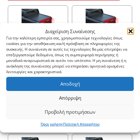
Διαχείριση Συναίνεσης
2790$
3893.6$
Για την καλύτερη εμπειρία σας, χρησιμοποιούμε τεχνολογίες όπως
cookies για την αποθήκευση και/ή πρόσβαση σε πληροφορίες της
συσκευής. Η συναίνεση σε αυτές τις τεχνολογίες θα μας επιτρέψει να
επεξεργαστούμε δεδομένα, όπως τη συμπεριφορά περιήγησης ή
μοναδικά αναγνωριστικά σε αυτόν τον ιστότοπο. Η μη συναίνεση ή η
ανάκληση της συναίνεσης μπορεί να επηρεάσει αρνητικά ορισμένες
λειτουργίες και χαρακτηριστικά.
3149.6$
3124.8$
Αποδοχή
Απόρριψη
Προβολή προτιμήσεων
4228.4$
3484.4$
Όροι χρήσης
Πολιτική Απορρήτου