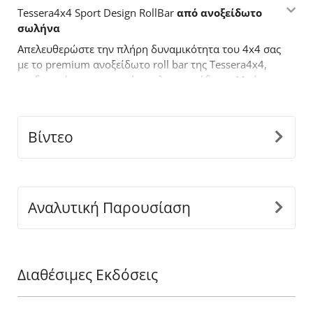
Tessera4x4 Sport Design RollBar
από ανοξείδωτο
σωλήνα
Απελευθερώστε την πλήρη δυναμικότητα του 4x4 σας
με το premium ανοξείδωτο roll bar της Tessera4x4,
σχεδιασμένο για αντοχή, στυλ και απόδοση. Με έναν
τολμηρό σχεδιασμό, το ενάμιση σκέλους roll bar είναι
κατασκευασμένο για όσους απαιτούν περισσότερα
από τον
off
-
road
εξοπλισμό τους.
Βίντεο
Βασικά χαρακτηριστικά:
-
Ανθεκτική κατασκευή από ανοξείδωτο
ατσάλι:
Κατασκευασμένο από ανοξείδωτους
σωλήνες Ø65 mm για να αντέχει σε δύσκολες
Αναλυτική Παρουσίαση
συνθήκες, προσφέροντας παράλληλα μια κομψή,
μοντέρνα εμφάνιση.
-
Εφαρμογή ακριβείας:
Ο καινοτόμος διαιρούμενος
σχεδιασμός, προσαρμόζεται τέλεια στις διαστάσεις
Διαθέσιμες Εκδόσεις
της καρότσας του οχήματος σας, εξασφαλίζοντας
άψογη και ασφαλή εγκατάσταση.