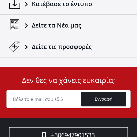
Κατέβασε το έντυπο
Δείτε τα Νέα μας
Δείτε τις προσφορές
Δεν θες να χάνεις ευκαιρία;
User
ID
Cookie
Εγγραφή
+306947901533