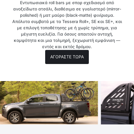
Εντυπωσιακά roll bars με σπορ σχεδιασμό από
ανοξείδωτο ατσάλι, διαθέσιμα σε γυαλιστερό (mirror-
polished) ή ματ μαύρο (black-matte) φινίρισμα.
Απόλυτα συμβατά με τα Tessera Roll+, SE και SE+, και
με επιλογή τοποθέτησης με ή χωρίς τρύπημα, για
μέγιστη ευελιξία. Για όσους απαιτούν αντοχή,
κομψότητα και μια τολμηρή, ξεχωριστή εμφάνιση —
εντός και εκτός δρόμου.
AΓΟΡΑΣΤΕ ΤΩΡΑ