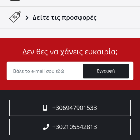
Δείτε τις προσφορές
Δεν θες να χάνεις ευκαιρία;
User
ID
Cookie
Εγγραφή
+306947901533
+302105542813