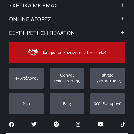
ΣΧΕΤΙΚΑ ΜΕ ΕΜΑΣ
Η Εταιρεία
ONLINE ΑΓΟΡΕΣ
Ιδ. Απόρρητο & Νομικό Πλαίσιο
Ο λογαριασμός μου
ΕΞΥΠΗΡΕΤΗΣΗ ΠΕΛΑΤΩΝ
Εταιρικά νέα
Τρόποι Πληρωμής
Sitemap
Επικοινωνία
Τρόποι Αποστολής
Πλατφόρμα Συνεργατών Tessera4x4
Υποστήριξη
Εγγύηση
Πορεία παραγγελίας
Καταχώρηση εγγύησης
Οδηγοί
Βίντεο
e-Κατάλογοι
Οι Αντιπρόσωποι μας
Εγκατάστασης
Εγκατάστασης
Νέα
Blog
360º Εφαρμογή