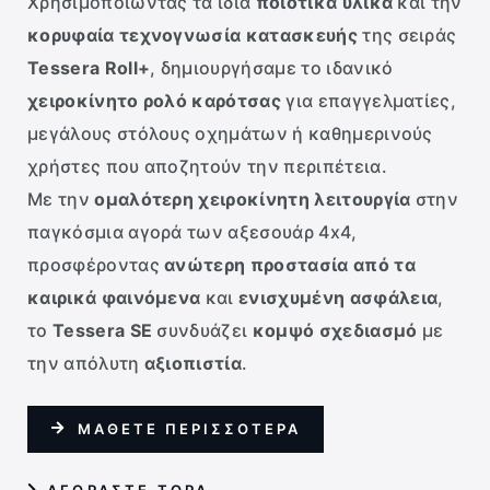
Χρησιμοποιώντας τα ίδια
ποιοτικά υλικά
και την
κορυφαία τεχνογνωσία κατασκευής
της σειράς
Tessera Roll+
, δημιουργήσαμε το ιδανικό
χειροκίνητο ρολό καρότσας
για επαγγελματίες,
μεγάλους στόλους οχημάτων ή καθημερινούς
χρήστες που αποζητούν την περιπέτεια.
Με την
ομαλότερη χειροκίνητη λειτουργία
στην
παγκόσμια αγορά των αξεσουάρ 4x4,
προσφέροντας
ανώτερη προστασία από τα
καιρικά φαινόμενα
και
ενισχυμένη ασφάλεια
,
το
Tessera SE
συνδυάζει
κομψό σχεδιασμό
με
την απόλυτη
αξιοπιστία
.
ΜΑΘΕΤΕ ΠΕΡΙΣΣΟΤΕΡΑ
AΓΟΡΑΣΤΕ ΤΩΡΑ