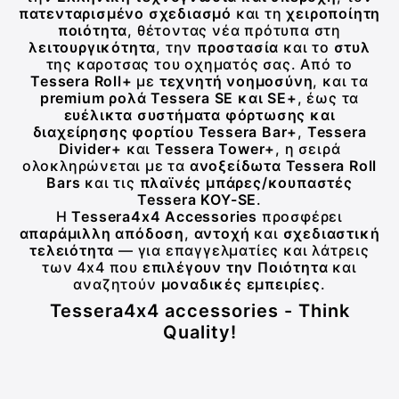
πατενταρισμένο σχεδιασμό
και τη
χειροποίητη
ποιότητα
, θέτοντας νέα πρότυπα στη
λειτουργικότητα
, την
προστασία
και το
στυλ
της καροτσας του οχηματός σας. Από το
Tessera Roll+
με
τεχνητή νοημοσύνη
, και τα
premium ρολά Tessera SE και SE+
, έως τα
ευέλικτα συστήματα φόρτωσης και
διαχείρησης φορτίου Tessera Bar+
,
Tessera
Divider+
και
Tessera Tower+
, η σειρά
ολοκληρώνεται με τα
ανοξείδωτα Tessera Roll
Bars
και τις
πλαϊνές μπάρες/κουπαστές
Tessera KOY-SE
.
Η
Tessera4x4 Accessories
προσφέρει
απαράμιλλη απόδοση
,
αντοχή
και
σχεδιαστική
τελειότητα
— για επαγγελματίες και λάτρεις
των 4x4 που
επιλέγουν την Ποιότητα
και
αναζητούν
μοναδικές εμπειρίες
.
Tessera4x4 accessories - Think
Quality!