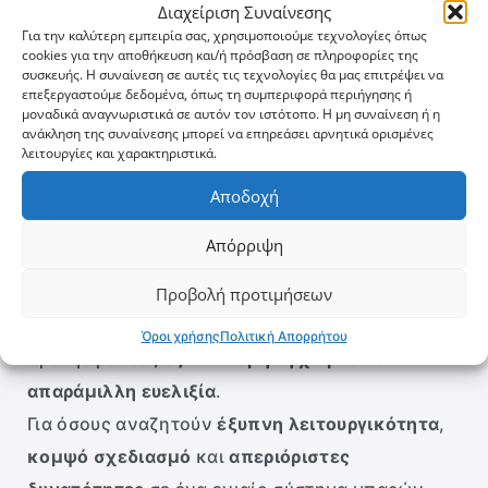
Tessera
Bar+
Διαχείριση Συναίνεσης
Για την καλύτερη εμπειρία σας, χρησιμοποιούμε τεχνολογίες όπως
cookies για την αποθήκευση και/ή πρόσβαση σε πληροφορίες της
Το πιο
επαναστατικό τηλεσκοπικό σύστημα
συσκευής. Η συναίνεση σε αυτές τις τεχνολογίες θα μας επιτρέψει να
επεξεργαστούμε δεδομένα, όπως τη συμπεριφορά περιήγησης ή
μπαρών φόρτωσης 2-σε-1
, που μετατρέπονται
μοναδικά αναγνωριστικά σε αυτόν τον ιστότοπο. Η μη συναίνεση ή η
άμεσα από μπάρες φόρτωσης σε πλαινές
ανάκληση της συναίνεσης μπορεί να επηρεάσει αρνητικά ορισμένες
λειτουργίες και χαρακτηριστικά.
κουπαστές — σχεδιασμένο τόσο για
επαγγελματίες όσο και για τους λάτρεις της off-
Αποδοχή
road περιπέτειας.
Απόρριψη
Κατασκευασμένο από
υλικά υψηλής ποιότητας
και με
προσοχή στη λεπτομέρεια
, το
Tessera
Προβολή προτιμήσεων
Bar+
είναι
συμβατό με όλα τα μοντέλα pickup
,
Όροι χρήσης
Πολιτική Απορρήτου
προσφέροντας
εξοικονόμηση χώρου
και
απαράμιλλη ευελιξία
.
Για όσους αναζητούν
έξυπνη λειτουργικότητα
,
κομψό σχεδιασμό
και
απεριόριστες