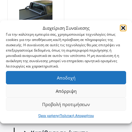
αντέχουν σε βαριά φορτία, τα πόδια είναι ενωμένα
ως ένα κομμάτι για αντοχή και διάρκεια ζωής σε
συνθήκες υψηλής καταπόνησης.
-
Ενισχυμένη ασφάλεια:
Σχεδιασμένο για να
657.2$
Διαχείριση Συναίνεσης
προστατεύει την καμπίνα σας σε περίπτωση
Για την καλύτερη εμπειρία σας, χρησιμοποιούμε τεχνολογίες όπως
ανατροπής, το roll bar προσφέρει ασφάλεια σε
cookies για την αποθήκευση και/ή πρόσβαση σε πληροφορίες της
συνδυασμό με στυλ.
συσκευής. Η συναίνεση σε αυτές τις τεχνολογίες θα μας επιτρέψει να
Downloads
επεξεργαστούμε δεδομένα, όπως τη συμπεριφορά περιήγησης ή
Προσθέστε άλλο ένα εξαιρετικό κομμάτι στον
off
-
road
μοναδικά αναγνωριστικά σε αυτόν τον ιστότοπο. Η μη συναίνεση ή η
εξοπλισμό σας από την σειρά Tessera4x4, γνωστή για
ανάκληση της συναίνεσης μπορεί να επηρεάσει αρνητικά ορισμένες
τα κορυφαία, ανθεκτικά και στιβαρά αξεσουάρ 4x4.
λειτουργίες και χαρακτηριστικά.
Brochures - Isuzu e-brochure
Αποδοχή
Brochures - Tessera4x4 2026 e-brochure
Απόρριψη
Προβολή προτιμήσεων
Φτιάξε το δικό σου
Όροι χρήσης
Πολιτική Απορρήτου