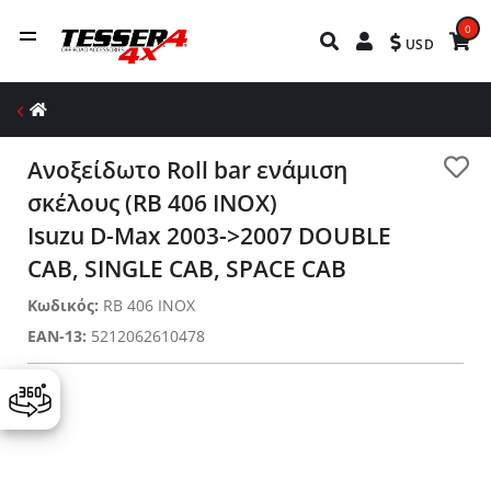
0
USD
Ανοξείδωτο Roll bar ενάμιση
σκέλους (RB 406 INOX)
Isuzu D-Max 2003->2007 DOUBLE
CAB, SINGLE CAB, SPACE CAB
Κωδικός:
RB 406 INOX
EAN-13:
5212062610478