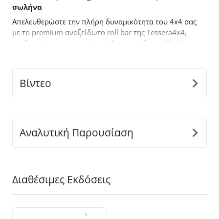
σωλήνα
Απελευθερώστε την πλήρη δυναμικότητα του 4x4 σας
με το premium ανοξείδωτο roll bar της Tessera4x4,
σχεδιασμένο για αντοχή, στυλ και απόδοση. Με έναν
τολμηρό σχεδιασμό, το ενάμιση σκέλους roll bar είναι
κατασκευασμένο για όσους απαιτούν περισσότερα
από τον
off
-
road
εξοπλισμό τους.
Βίντεο
Βασικά χαρακτηριστικά:
-
Ανθεκτική κατασκευή από ανοξείδωτο ατσάλι:
Κατασκευασμένο από ανοξείδωτους σωλήνες Ø65
mm για να αντέχει σε δύσκολες συνθήκες,
Αναλυτική Παρουσίαση
προσφέροντας παράλληλα μια κομψή, μοντέρνα
εμφάνιση.
-
Εφαρμογή ακριβείας:
Ο καινοτόμος διαιρούμενος
σχεδιασμός, προσαρμόζεται τέλεια στις διαστάσεις
Διαθέσιμες Εκδόσεις
της καρότσας του οχήματος σας, εξασφαλίζοντας
άψογη και ασφαλή εγκατάσταση.
-
Ενιαία Κατασκευή Στήριξης:
Σχεδιασμένα για να