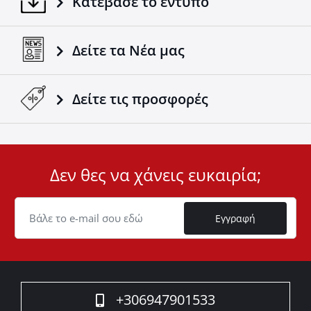
Κατέβασε το έντυπο
Δείτε τα Νέα μας
Δείτε τις προσφορές
Δεν θες να χάνεις ευκαιρία;
User
ID
Cookie
Εγγραφή
+306947901533