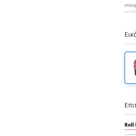
ντουρ
κραδ
που 
4x4 α
Εικ
Επι
Roll