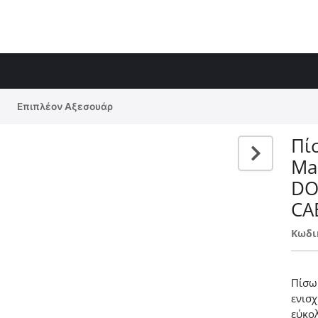
Επιπλέον Αξεσουάρ
Πί
Ma
DO
CA
Κωδι
Πίσω
ενισχ
εύκο