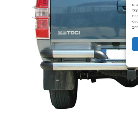
απο
τεχ
περ
ανά
χαρ