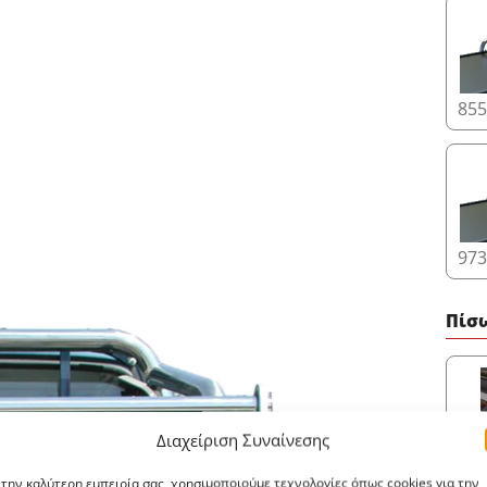
855
973
Πίσ
Διαχείριση Συναίνεσης
80.
 την καλύτερη εμπειρία σας, χρησιμοποιούμε τεχνολογίες όπως cookies για την