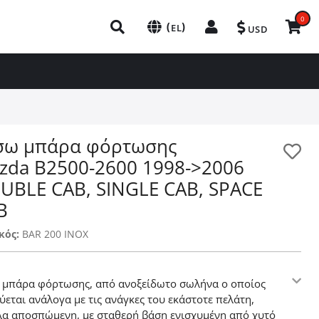
0
(
)
EL
USD
σω μπάρα φόρτωσης
zda B2500-2600 1998->2006
UBLE CAB, SINGLE CAB, SPACE
B
κός:
BAR 200 INOX
 μπάρα φόρτωσης, από ανοξείδωτο σωλήνα ο οποίος
ύεται ανάλογα με τις ανάγκες του εκάστοτε πελάτη,
λα αποσπώμενη, με σταθερή βάση ενισχυμένη από χυτό