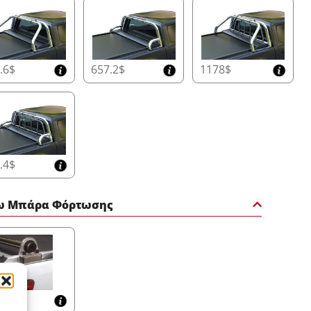
.6$
657.2$
1178$
.4$
ω Μπάρα Φόρτωσης
6$