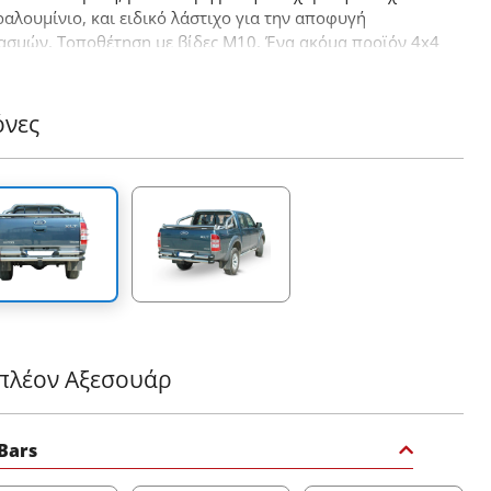
αλουμίνιο, και ειδικό λάστιχο για την αποφυγή
ασμών. Tοποθέτηση με βίδες Μ10. Ένα ακόμα προϊόν 4x4
έρχεται να συμπληρώσει την ήδη επιτυχημένη γκάμα των
ξεσουάρ της εταιρείας Tessera4x4.
όνες
πλέον Αξεσουάρ
 Bars