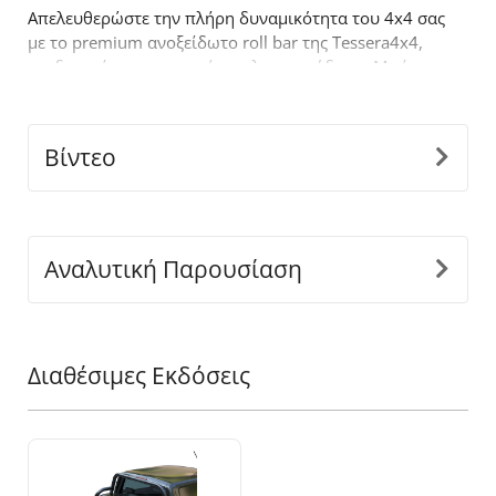
Απελευθερώστε την πλήρη δυναμικότητα του 4x4 σας
με το premium ανοξείδωτο roll bar της Tessera4x4,
σχεδιασμένο για αντοχή, στυλ και απόδοση. Με έναν
τολμηρό σχεδιασμό, το ενάμιση σκέλους roll bar είναι
κατασκευασμένο για όσους απαιτούν περισσότερα
από τον
off
-
road
εξοπλισμό τους.
Βίντεο
Βασικά χαρακτηριστικά:
-
Ανθεκτική κατασκευή από ανοξείδωτο ατσάλι:
Κατασκευασμένο από ανοξείδωτους σωλήνες Ø65
mm για να αντέχει σε δύσκολες συνθήκες,
Αναλυτική Παρουσίαση
προσφέροντας παράλληλα μια κομψή, μοντέρνα
εμφάνιση.
-
Εφαρμογή ακριβείας:
Ο καινοτόμος διαιρούμενος
σχεδιασμός, προσαρμόζεται τέλεια στις διαστάσεις
Διαθέσιμες Εκδόσεις
της καρότσας του οχήματος σας, εξασφαλίζοντας
άψογη και ασφαλή εγκατάσταση.
-
Ενιαία Κατασκευή Στήριξης:
Σχεδιασμένα για να
αντέχουν σε βαριά φορτία, τα πόδια είναι ενωμένα
ως ένα κομμάτι για αντοχή και διάρκεια ζωής σε