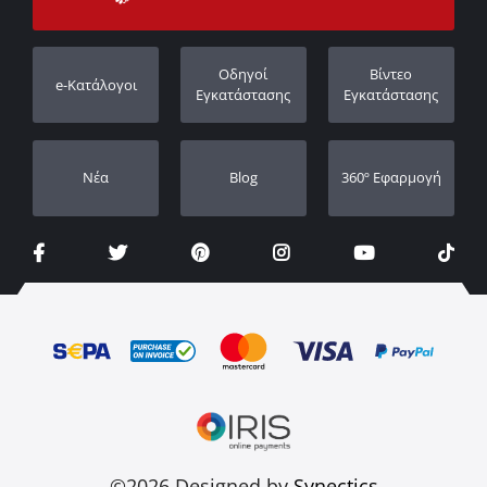
Εγγύηση
Πορεία παραγγελίας
Καταχώρηση εγγύησης
Οδηγοί
Βίντεο
e-Κατάλογοι
Οι Αντιπρόσωποι μας
Εγκατάστασης
Εγκατάστασης
Νέα
Blog
360º Εφαρμογή
©2026 Designed by
Synectics