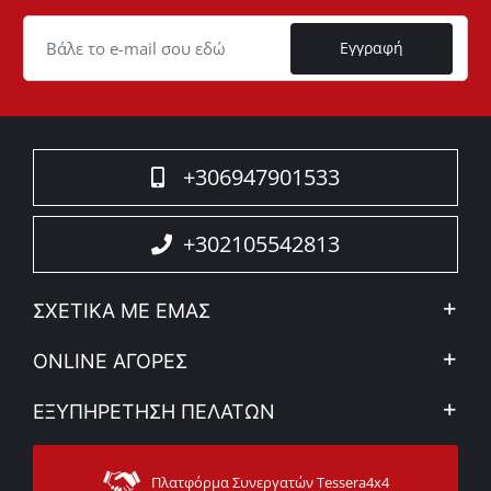
ID
Cookie
Εγγραφή
+306947901533
+302105542813
ΣΧΕΤΙΚΑ ΜΕ ΕΜΑΣ
Η Εταιρεία
ONLINE ΑΓΟΡΕΣ
Ιδ. Απόρρητο & Νομικό Πλαίσιο
Ο λογαριασμός μου
ΕΞΥΠΗΡΕΤΗΣΗ ΠΕΛΑΤΩΝ
Εταιρικά νέα
Τρόποι Πληρωμής
Sitemap
Επικοινωνία
Τρόποι Αποστολής
Πλατφόρμα Συνεργατών Tessera4x4
Υποστήριξη