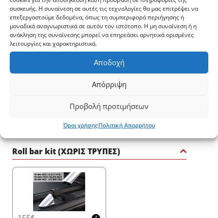
συσκευής. Η συναίνεση σε αυτές τις τεχνολογίες θα μας επιτρέψει να
επεξεργαστούμε δεδομένα, όπως τη συμπεριφορά περιήγησης ή
μοναδικά αναγνωριστικά σε αυτόν τον ιστότοπο. Η μη συναίνεση ή η
ανάκληση της συναίνεσης μπορεί να επηρεάσει αρνητικά ορισμένες
λειτουργίες και χαρακτηριστικά.
2790$
3893.6$
Αποδοχή
Απόρριψη
Προβολή προτιμήσεων
3149.6$
2287.8$
Όροι χρήσης
Πολιτική Απορρήτου
Roll bar kit (ΧΩΡΙΣ ΤΡΥΠΕΣ)
155$