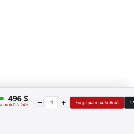
496 $
Ενημέρωση καλαθιού
Π
νουν Φ.Π.Α. 24%