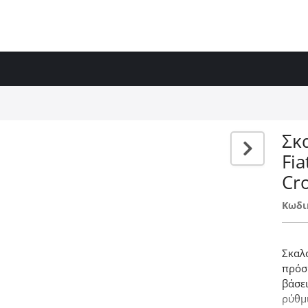
Σκ
Fia
Cr
Κωδι
Σκαλ
πρόσ
βάσε
ρύθμ