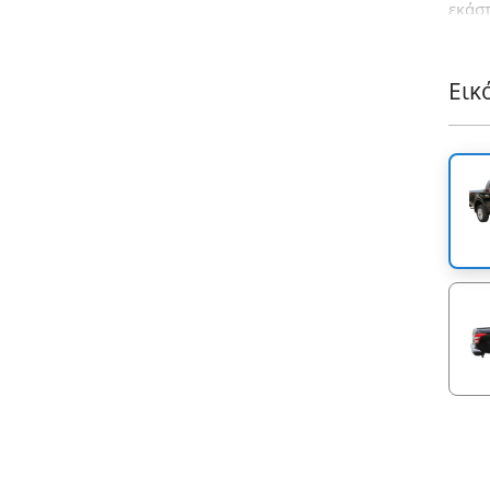
εκάσ
συγκο
συμπ
της ε
Εικ