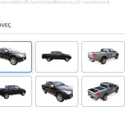
τοτε πελάτη (ζεύγος) (τοποθέτηση χωρίς τρυπήματα &
λλήσεις). Ένα ακόμα προϊόν 4x4 που έρχεται να
ληρώσει την ήδη επιτυχημένη γκάμα των 4x4 αξεσουάρ
ταιρείας Tessera4x4.
όνες