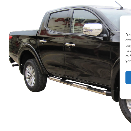
Για
απο
τεχ
περ
ανά
χαρ