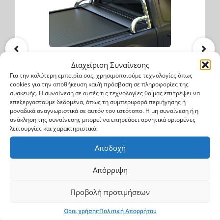
SsangYong Actyon Sports 2007->2014
Διαχείριση Συναίνεσης
Ανοξείδωτο Roll bar ενάμιση σκέλους (RB
Για την καλύτερη εμπειρία σας, χρησιμοποιούμε τεχνολογίες όπως
cookies για την αποθήκευση και/ή πρόσβαση σε πληροφορίες της
406 INOX)
συσκευής. Η συναίνεση σε αυτές τις τεχνολογίες θα μας επιτρέψει να
επεξεργαστούμε δεδομένα, όπως τη συμπεριφορά περιήγησης ή
RB 406 INOX
μοναδικά αναγνωριστικά σε αυτόν τον ιστότοπο. Η μη συναίνεση ή η
ανάκληση της συναίνεσης μπορεί να επηρεάσει αρνητικά ορισμένες
λειτουργίες και χαρακτηριστικά.
657.2$
Αποδοχή
Αγορά
Απόρριψη
Προβολή προτιμήσεων
Όροι χρήσης
Πολιτική Απορρήτου