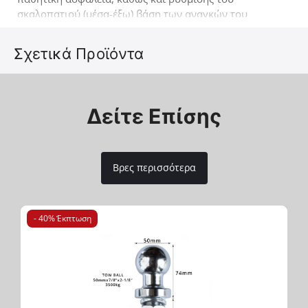
σκαλοπατιού (μέσα-έξω) βάση των αναγκών του
εκάστοτε πελάτη (ζεύγος) (τοποθέτηση χωρίς
τρυπήματα & συγκολλήσεις). Ένα ακόμα προϊόν 4x4
Σχετικά Προϊόντα
που έρχεται να συμπληρώσει την ήδη επιτυχημένη
γκάμα των 4x4 αξεσουάρ της εταιρείας Tessera4x4.
Δείτε Επίσης
Βρες περισσότερα
- 40% Έκπτωση