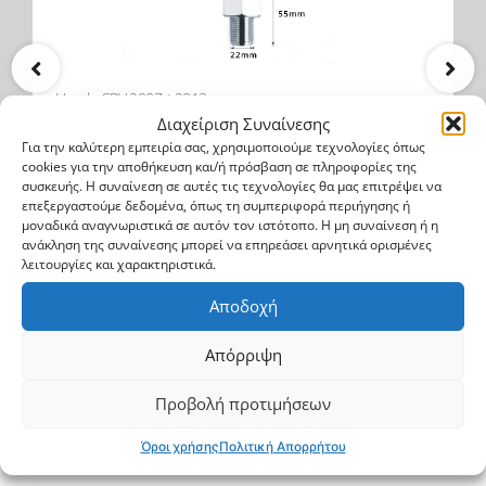
Honda CRV 2007->2013
Διαχείριση Συναίνεσης
Μπίλια Κοτσαδόρου
Για την καλύτερη εμπειρία σας, χρησιμοποιούμε τεχνολογίες όπως
cookies για την αποθήκευση και/ή πρόσβαση σε πληροφορίες της
συσκευής. Η συναίνεση σε αυτές τις τεχνολογίες θα μας επιτρέψει να
BALL 700
επεξεργαστούμε δεδομένα, όπως τη συμπεριφορά περιήγησης ή
μοναδικά αναγνωριστικά σε αυτόν τον ιστότοπο. Η μη συναίνεση ή η
ανάκληση της συναίνεσης μπορεί να επηρεάσει αρνητικά ορισμένες
18.6$
24.8$
λειτουργίες και χαρακτηριστικά.
Αγορά
Αποδοχή
Απόρριψη
Προβολή προτιμήσεων
Όροι χρήσης
Πολιτική Απορρήτου
Φτιάξε το δικό σου