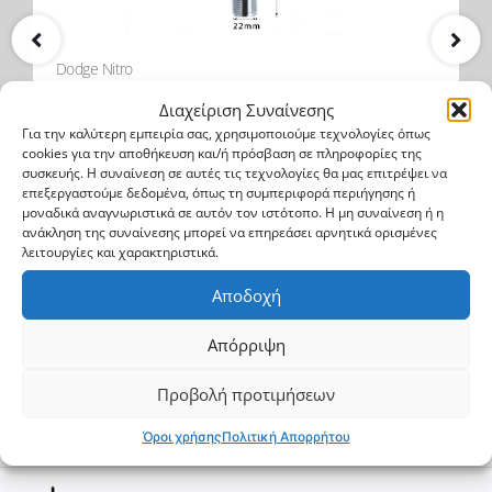
Dodge Nitro
Μπίλια Κοτσαδόρου
Διαχείριση Συναίνεσης
Για την καλύτερη εμπειρία σας, χρησιμοποιούμε τεχνολογίες όπως
cookies για την αποθήκευση και/ή πρόσβαση σε πληροφορίες της
BALL 700
συσκευής. Η συναίνεση σε αυτές τις τεχνολογίες θα μας επιτρέψει να
επεξεργαστούμε δεδομένα, όπως τη συμπεριφορά περιήγησης ή
μοναδικά αναγνωριστικά σε αυτόν τον ιστότοπο. Η μη συναίνεση ή η
18.6$
24.8$
ανάκληση της συναίνεσης μπορεί να επηρεάσει αρνητικά ορισμένες
λειτουργίες και χαρακτηριστικά.
Αγορά
Αποδοχή
Απόρριψη
Προβολή προτιμήσεων
Φτιάξε το δικό σου
Όροι χρήσης
Πολιτική Απορρήτου