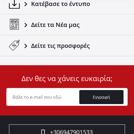
Κατέβασε το έντυπο
Δείτε τα Νέα μας
Δείτε τις προσφορές
Δεν θες να χάνεις ευκαιρία;
User
ID
Cookie
Εγγραφή
+306947901533