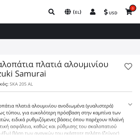
0
(
)
EL
USD
αλοπάτια πλατιά αλουμινίου
zuki Samurai
κός:
SKA 205 AL
οπάτια πλατιά αλουμινίου ανοδιωμένα (γυαλιστερά)
ως τύπου, για ευκολότερη πρόσβαση στην καμπίνα των
ατών, ειδικά ρυθμιζόμενες βάσεις όπου παρέχουν πλαϊνή
τική ασφάλεια, καθώς και ρύθμισης του σκαλοπατιού
-έξω) βάση των αναγκών του εκάστοτε πελάτη (ζεύγος)