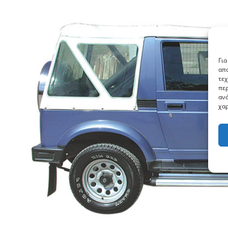
Για
απο
τεχ
περ
ανά
χαρ