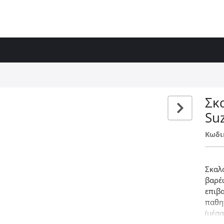
Σκ
Su
Κωδι
Σκαλ
βαρέ
επιβ
παθη
(μέσα