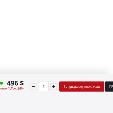
496 $
Ενημέρωση καλαθιού
Π
νουν Φ.Π.Α. 24%