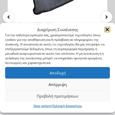
Kia Sportage II 2005->2010
Διαχείριση Συναίνεσης
Πατάκι μαρκέ για το πορτ-μπαγκάζ
Για την καλύτερη εμπειρία σας, χρησιμοποιούμε τεχνολογίες όπως
cookies για την αποθήκευση και/ή πρόσβαση σε πληροφορίες της
συσκευής. Η συναίνεση σε αυτές τις τεχνολογίες θα μας επιτρέψει να
CARG 500
επεξεργαστούμε δεδομένα, όπως τη συμπεριφορά περιήγησης ή
μοναδικά αναγνωριστικά σε αυτόν τον ιστότοπο. Η μη συναίνεση ή η
ανάκληση της συναίνεσης μπορεί να επηρεάσει αρνητικά ορισμένες
68.2$
99.2$
λειτουργίες και χαρακτηριστικά.
Αγορά
Αποδοχή
Απόρριψη
Προβολή προτιμήσεων
Όροι χρήσης
Πολιτική Απορρήτου
Φτιάξε το δικό σου