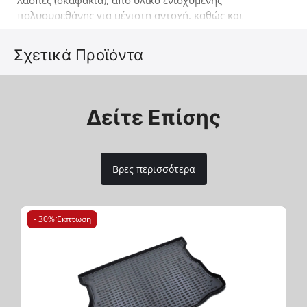
λάσπες (σκαφάκια), από υλικό ενισχυμένης
πολυουρεθάνης για μέγιστη αντοχή, καθώς και
αναγραφόμενου του μοντέλου του εκάστοτε
αυτοκινήτου (σετ 5 τεμ.). Ένα ακόμα προϊόν 4x4 που
Σχετικά Προϊόντα
έρχεται να συμπληρώσει την ήδη επιτυχημένη γκάμα
των 4x4 αξεσουάρ της εταιρείας Tessera4x4.
Δείτε Επίσης
Βρες περισσότερα
- 30% Έκπτωση