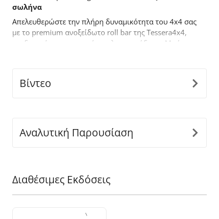
σωλήνα
Απελευθερώστε την πλήρη δυναμικότητα του 4x4 σας
με το premium ανοξείδωτο roll bar της Tessera4x4,
σχεδιασμένο για αντοχή, στυλ και απόδοση. Με έναν
τολμηρό σχεδιασμό, το ενάμιση σκέλους roll bar είναι
κατασκευασμένο για όσους απαιτούν περισσότερα
από τον
off
-
road
εξοπλισμό τους.
Βίντεο
Βασικά χαρακτηριστικά:
-
Ανθεκτική κατασκευή από ανοξείδωτο ατσάλι:
Κατασκευασμένο από ανοξείδωτους σωλήνες Ø65
mm για να αντέχει σε δύσκολες συνθήκες,
Αναλυτική Παρουσίαση
προσφέροντας παράλληλα μια κομψή, μοντέρνα
εμφάνιση.
-
Εφαρμογή ακριβείας:
Ο καινοτόμος διαιρούμενος
σχεδιασμός, προσαρμόζεται τέλεια στις διαστάσεις
Διαθέσιμες Εκδόσεις
της καρότσας του οχήματος σας, εξασφαλίζοντας
άψογη και ασφαλή εγκατάσταση.
-
Ενιαία Κατασκευή Στήριξης:
Σχεδιασμένα για να