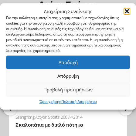
Δείτε Επίσης
Διαχείριση Συναίνεσης
Για την καλύτερη εμπειρία σας, χρησιμοποιούμε τεχνολογίες όπως
cookies για την αποθήκευση και/ή πρόσβαση σε πληροφορίες της
Βρες περισσότερα
συσκευής. Η συναίνεση σε αυτές τις τεχνολογίες θα μας επιτρέψει να
επεξεργαστούμε δεδομένα, όπως τη συμπεριφορά περιήγησης ή
μοναδικά αναγνωριστικά σε αυτόν τον ιστότοπο. Η μη συναίνεση ή η
ανάκληση της συναίνεσης μπορεί να επηρεάσει αρνητικά ορισμένες
λειτουργίες και χαρακτηριστικά.
Αποδοχή
Απόρριψη
Προβολή προτιμήσεων
Όροι χρήσης
Πολιτική Απορρήτου
SsangYong Actyon Sports 2007->2014
Σκαλοπάτια με διπλό πάτημα