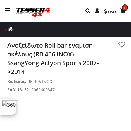
0
USD
Ανοξείδωτο Roll bar ενάμιση
σκέλους (RB 406 INOX)
SsangYong Actyon Sports 2007-
>2014
Κωδικός:
RB 406 INOX
EAN-13:
5212062609847