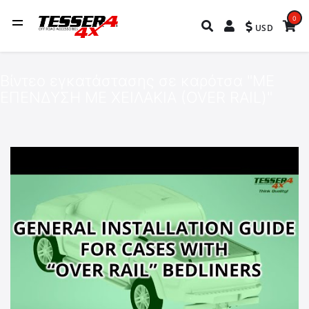
0
USD
Βίντεο εγκατάστασης σε καρότσα "ΜΕ
ΕΠΕΝΔΥΣΗ ΜΕ ΧΕΙΛΑΚΙΑ (OVER RAIL)"