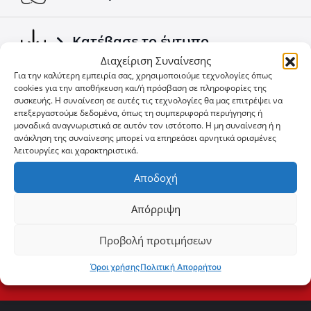
Κατέβασε το έντυπο
Διαχείριση Συναίνεσης
Για την καλύτερη εμπειρία σας, χρησιμοποιούμε τεχνολογίες όπως
Δείτε τα Νέα μας
cookies για την αποθήκευση και/ή πρόσβαση σε πληροφορίες της
συσκευής. Η συναίνεση σε αυτές τις τεχνολογίες θα μας επιτρέψει να
επεξεργαστούμε δεδομένα, όπως τη συμπεριφορά περιήγησης ή
μοναδικά αναγνωριστικά σε αυτόν τον ιστότοπο. Η μη συναίνεση ή η
Δείτε τις προσφορές
ανάκληση της συναίνεσης μπορεί να επηρεάσει αρνητικά ορισμένες
λειτουργίες και χαρακτηριστικά.
Αποδοχή
Απόρριψη
Δεν θες να χάνεις ευκαιρία;
User
ID
Προβολή προτιμήσεων
Cookie
Εγγραφή
Όροι χρήσης
Πολιτική Απορρήτου