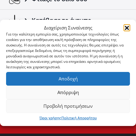
Κατέβασε το έντυπο
Διαχείριση Συναίνεσης
Για την καλύτερη εμπειρία σας, χρησιμοποιούμε τεχνολογίες όπως
cookies για την αποθήκευση και/ή πρόσβαση σε πληροφορίες της
Δείτε τα Νέα μας
συσκευής. Η συναίνεση σε αυτές τις τεχνολογίες θα μας επιτρέψει να
επεξεργαστούμε δεδομένα, όπως τη συμπεριφορά περιήγησης ή
μοναδικά αναγνωριστικά σε αυτόν τον ιστότοπο. Η μη συναίνεση ή η
Δείτε τις προσφορές
ανάκληση της συναίνεσης μπορεί να επηρεάσει αρνητικά ορισμένες
λειτουργίες και χαρακτηριστικά.
Αποδοχή
Απόρριψη
Δεν θες να χάνεις ευκαιρία;
User
ID
Προβολή προτιμήσεων
Cookie
Εγγραφή
Όροι χρήσης
Πολιτική Απορρήτου